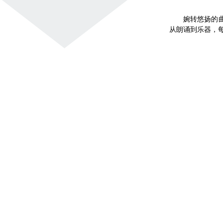
婉转悠扬的
从朗诵到乐器，每