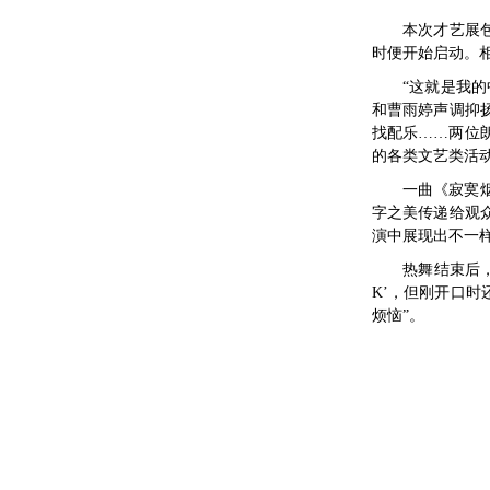
本次才艺展
时便开始启动。
“这就是我的
和曹雨婷声调抑
找配乐……两位
的各类文艺类活
一曲《寂寞
字之美传递给观众
演中展现出不一
热舞结束后
K’，但刚开口
烦恼”。