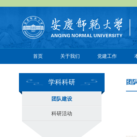
首页
关于我们
党建工作
学科科研
团
团队建设
科研活动