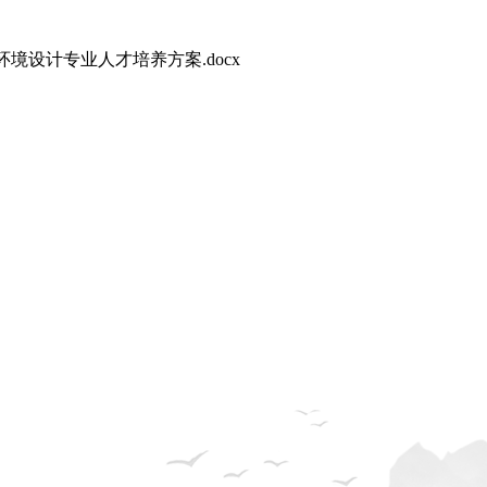
环境设计专业人才培养方案.docx