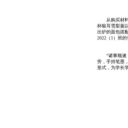
从购买材料
杯银耳雪梨羹以
出炉的面包搭
2022（1）班
“诸事顺遂
旁，手持笔墨
形式，为学长