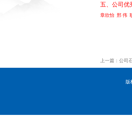
五、公司优
章欣怡
邢 伟
上一篇：
公司
版