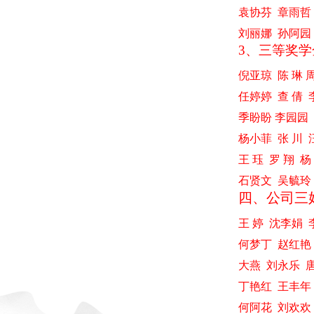
袁协芬
章雨哲
刘丽娜
孙阿园
3
、三等奖学
倪亚琼
陈 琳 
任婷婷
查 倩
季盼盼 李园园
杨小菲
张 川
王 珏
罗 翔
杨
石贤文
吴毓玲
四、公司三
王 婷
沈李娟
何梦丁
赵红艳
大燕
刘永乐
丁艳红
王丰年
何阿花
刘欢欢