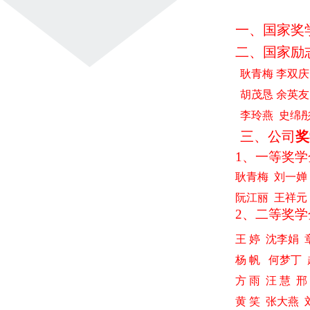
一、国家奖
二、国家励
耿青梅 李双
胡茂恳 余英友
李玲燕 史绵
三、公司
奖
1
、一等奖学
耿青梅
刘一婵
阮江丽
王祥元
2
、二等奖学
王
婷
沈李娟
杨
帆
何梦丁
方
雨
汪
慧
邢
黄
笑
张大燕