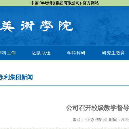
中国·304永利(集团有限公司)-官方网站
本科工作
团队队伍
学科科研
研究生教育
4永利集团新闻
公司召开校级教学督
来源：304永利集团 时间：2025-