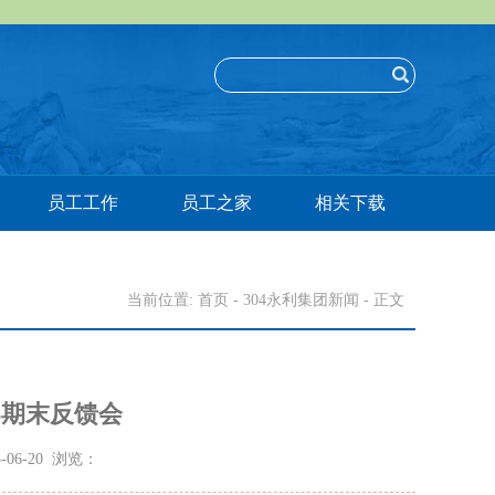
员工工作
员工之家
相关下载
当前位置:
首页
-
304永利集团新闻
- 正文
导期末反馈会
06-20 浏览：