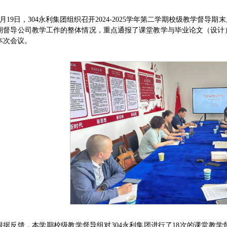
6月19日，304永利集团组织召开2024-2025学年第二学期校级教学
期督导公司教学工作的整体情况，重点通报了课堂教学与毕业论文（设计
本次会议。
根据反馈，本学期校级教学督导组对304永利集团进行了18次的课堂教